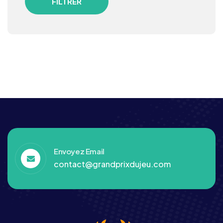
FILTRER
Envoyez Email
contact@grandprixdujeu.com