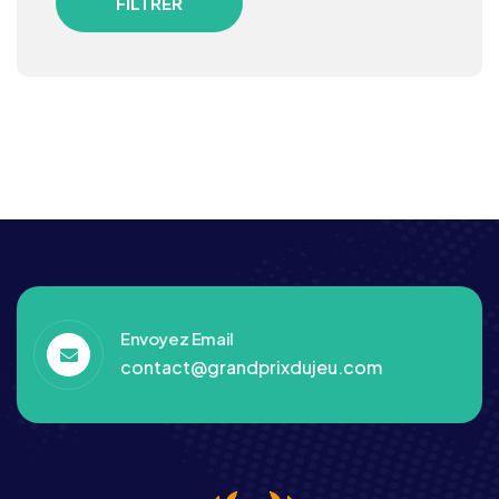
FILTRER
Envoyez Email
contact@grandprixdujeu.com