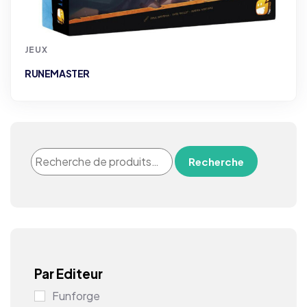
JEUX
RUNEMASTER
Recherche
Par Editeur
Funforge