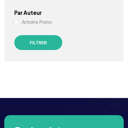
Par Auteur
Antoine Prono
FILTRER