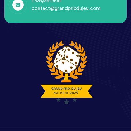
Envoyez Email
contact@grandprixdujeu.com