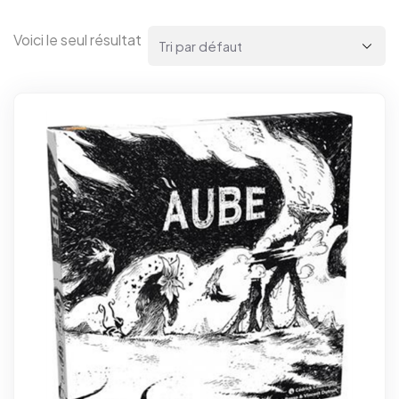
Voici le seul résultat