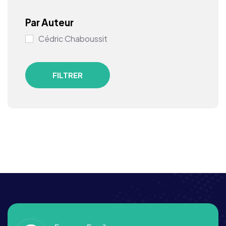
Par Auteur
Cédric Chaboussit
FILTRER