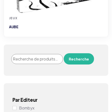
JEUX
AUBE
Recherche
Par Editeur
Bombyx