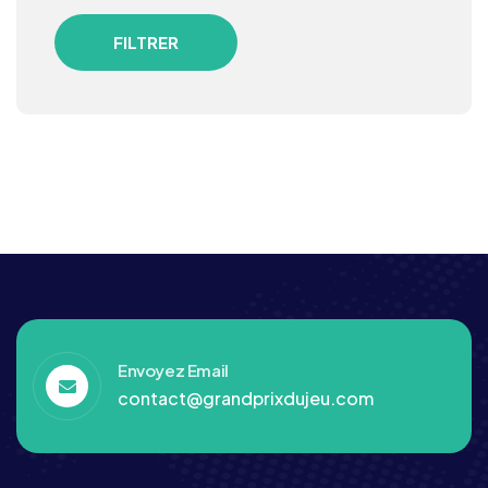
FILTRER
Envoyez Email
contact@grandprixdujeu.com