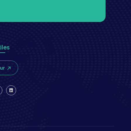
iles
our