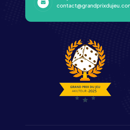
contact@grandprixdujeu.co