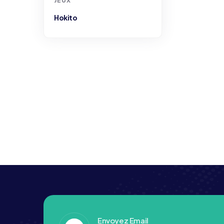
JEUX
Hokito
Envoyez Email