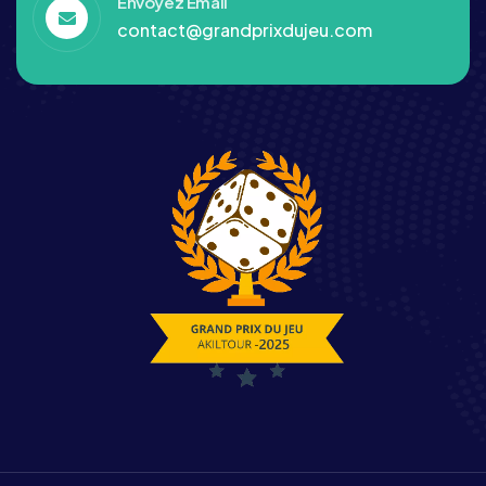
Envoyez Email
contact@grandprixdujeu.com