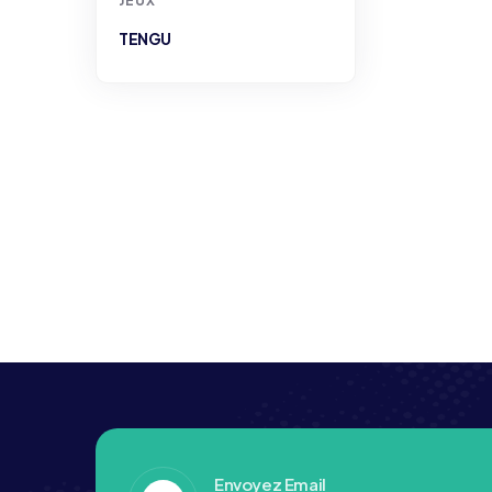
JEUX
TENGU
Envoyez Email