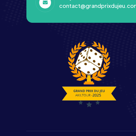
contact@grandprixdujeu.co