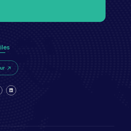
iles
our