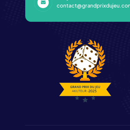
contact@grandprixdujeu.co