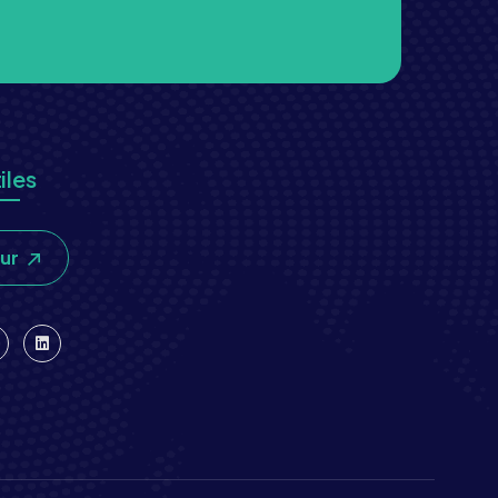
iles
our