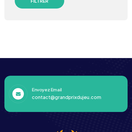
FILTRER
Envoyez Email
contact@grandprixdujeu.com