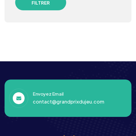
FILTRER
Envoyez Email
contact@grandprixdujeu.com