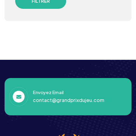
FILTRER
Envoyez Email
contact@grandprixdujeu.com