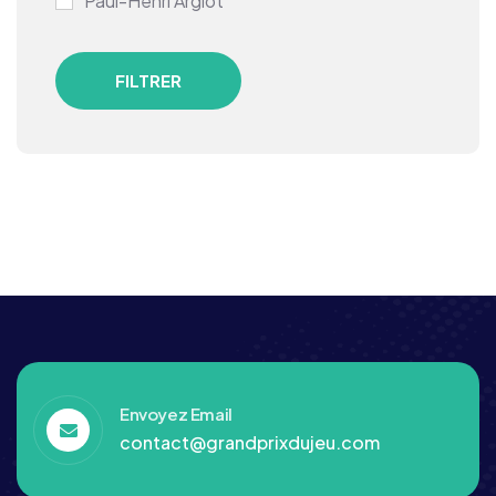
Paul-Henri Argiot
FILTRER
Envoyez Email
contact@grandprixdujeu.com