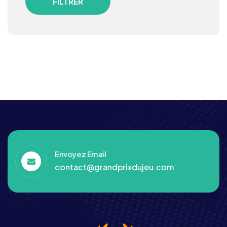
FILTRER
Envoyez Email
contact@grandprixdujeu.com