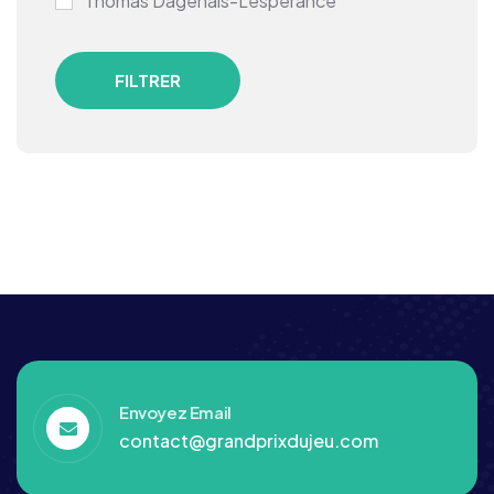
Thomas Dagenais-Lespérance
FILTRER
Envoyez Email
contact@grandprixdujeu.com