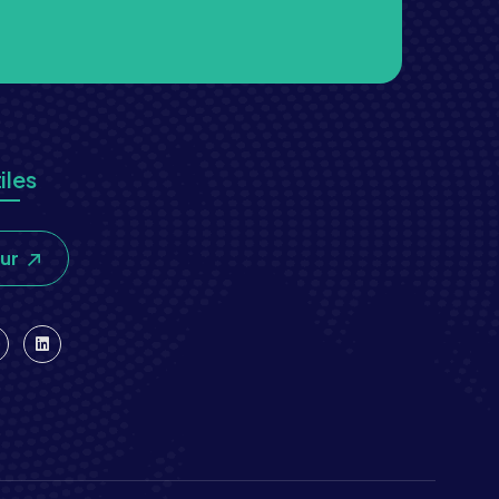
iles
our