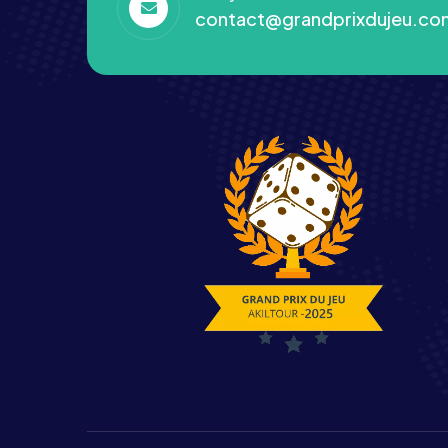
contact@grandprixdujeu.co