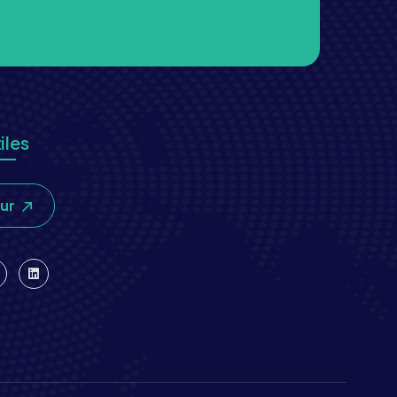
iles
our