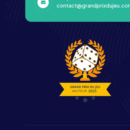
contact@grandprixdujeu.co