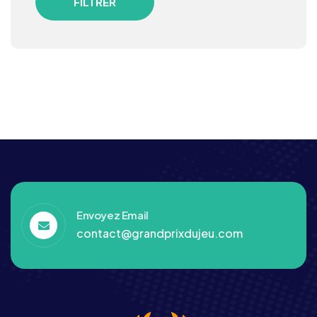
FILTRER
Envoyez Email
contact@grandprixdujeu.com