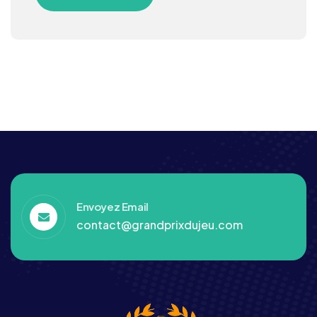
Envoyez Email
contact@grandprixdujeu.com