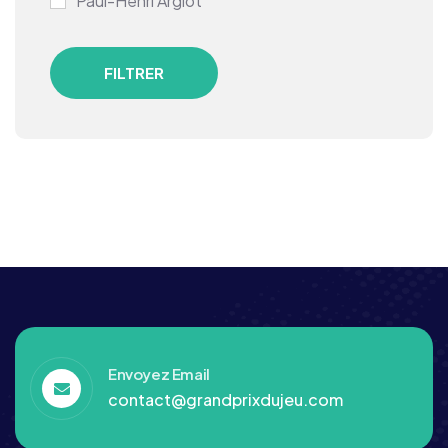
Paul-Henri Argiot
FILTRER
Envoyez Email
contact@grandprixdujeu.com