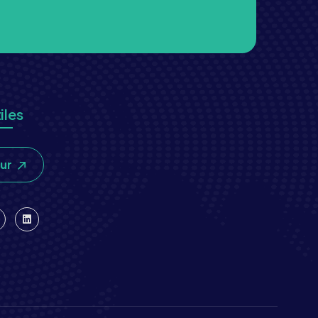
iles
our