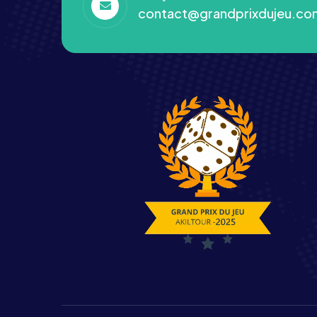
contact@grandprixdujeu.co