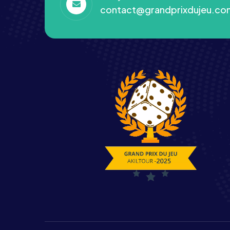
contact@grandprixdujeu.co