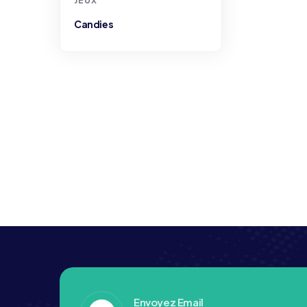
JEUX
Candies
Envoyez Email