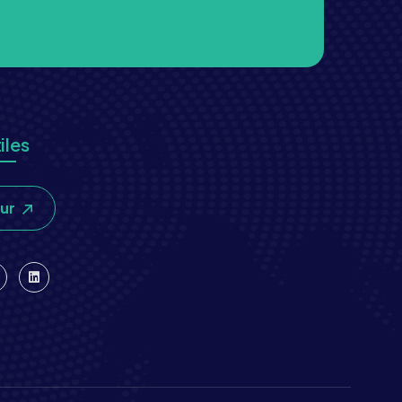
iles
our