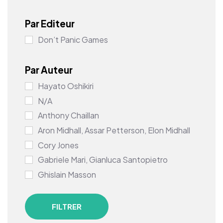
Par Editeur
Don’t Panic Games
Par Auteur
Hayato Oshikiri
N/A
Anthony Chaillan
Aron Midhall, Assar Petterson, Elon Midhall
Cory Jones
Gabriele Mari, Gianluca Santopietro
Ghislain Masson
Martin Bruun Pedersen
Nicolas Thiriet
FILTRER
Team Kaedama