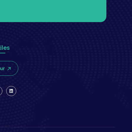
iles
our