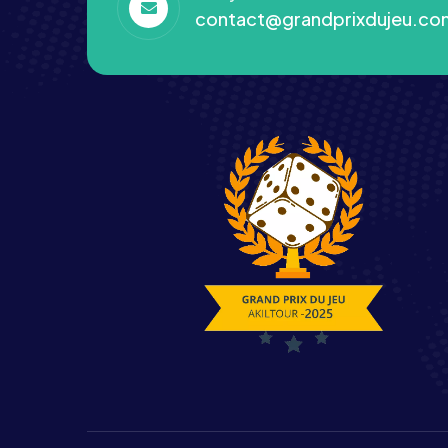
contact@grandprixdujeu.co