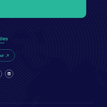
iles
our