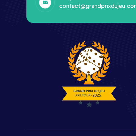
contact@grandprixdujeu.co