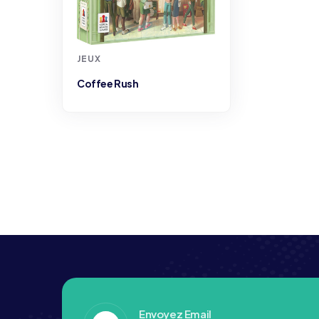
JEUX
Coffee Rush
Envoyez Email