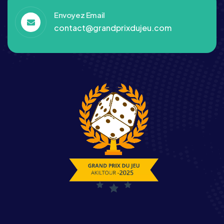
Envoyez Email
contact@grandprixdujeu.com