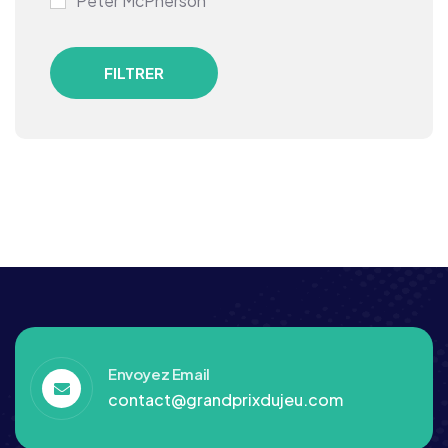
Peter McPherson
FILTRER
Envoyez Email
contact@grandprixdujeu.com