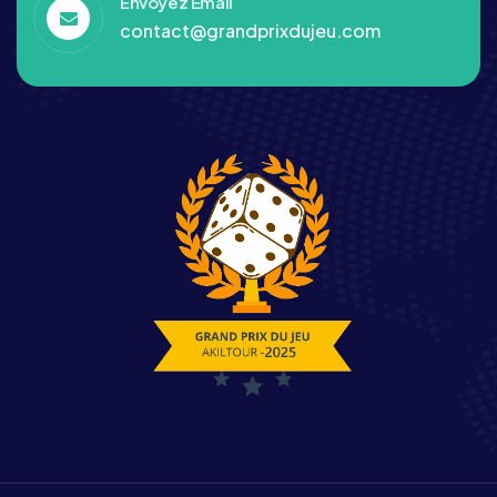
Envoyez Email
contact@grandprixdujeu.com