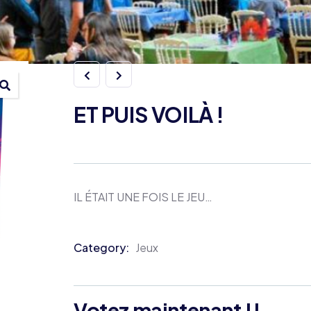
ET PUIS VOILÀ !
IL ÉTAIT UNE FOIS LE JEU…
Category:
Jeux
Product
Meta
Votez maintenant !!