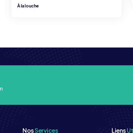
À la louche
m
Nos
Services
Liens
Ut