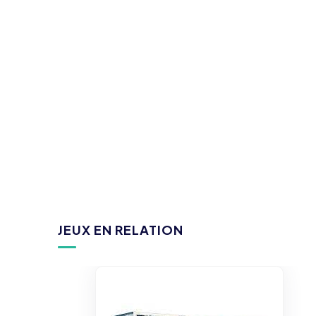
JEUX EN RELATION