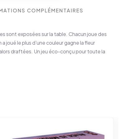
MATIONS COMPLÉMENTAIRES
iées sont exposées sur la table. Chacun joue des
 a joué le plus d’une couleur gagne la fleur
alors draftées. Un jeu éco-conçu pour toute la