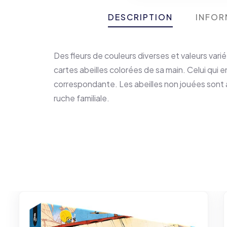
DESCRIPTION
INFOR
Des fleurs de couleurs diverses et valeurs var
cartes abeilles colorées de sa main. Celui qui en
correspondante. Les abeilles non jouées sont 
ruche familiale.