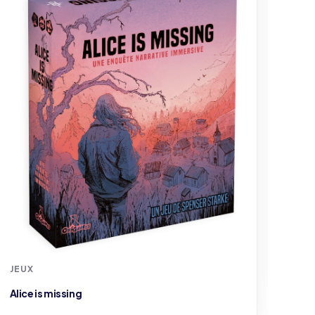
JEUX
Alpino