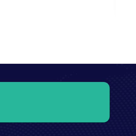
7 Wonders Architects
JEU
Aho