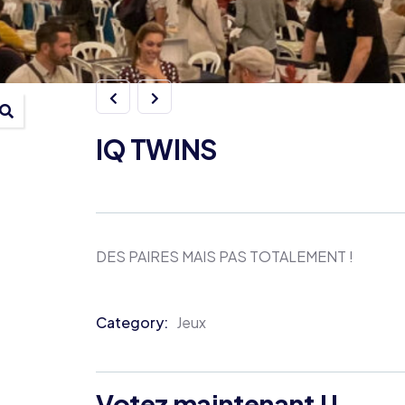
IQ TWINS
DES PAIRES MAIS PAS TOTALEMENT !
Category:
Jeux
Product
Meta
Votez maintenant !!