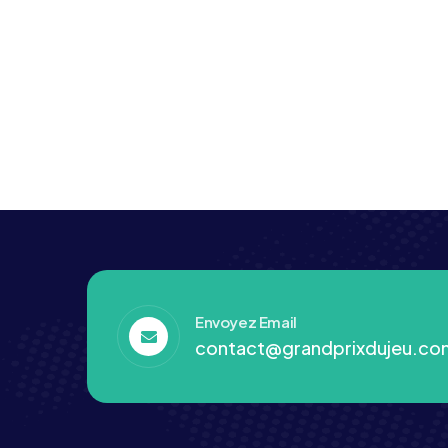
Envoyez Email
contact@grandprixdujeu.co