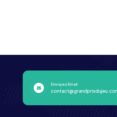
Envoyez Email
contact@grandprixdujeu.co