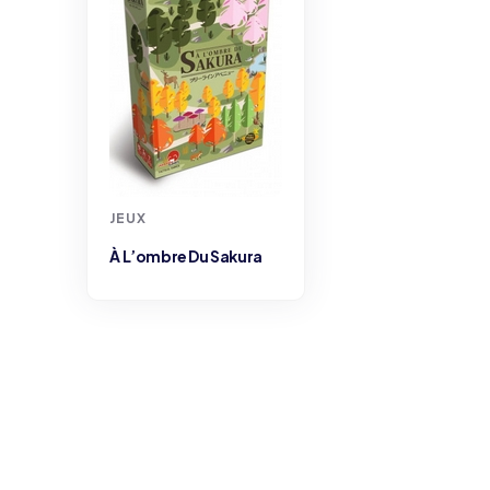
JEUX
À L’ombre Du Sakura