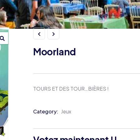
Moorland
TOURS ET DES TOUR…BIÈRES !
Category:
Jeux
Product
Meta
Votez maintenant !!