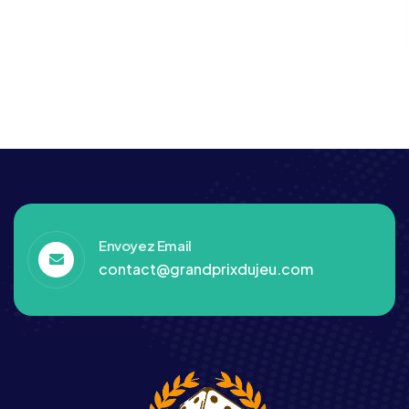
Envoyez Email
contact@grandprixdujeu.com