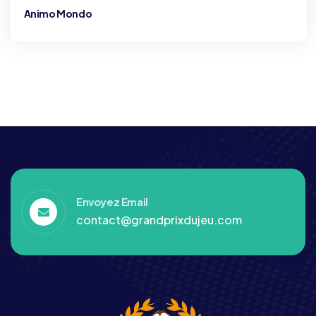
Animo Mondo
Envoyez Email
contact@grandprixdujeu.com