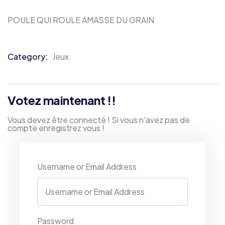
POULE QUI ROULE AMASSE DU GRAIN
Category:
Jeux
Product
Meta
Votez maintenant !!
Vous devez être connecté ! Si vous n'avez pas de
compte enregistrez vous !
Username or Email Address
Password