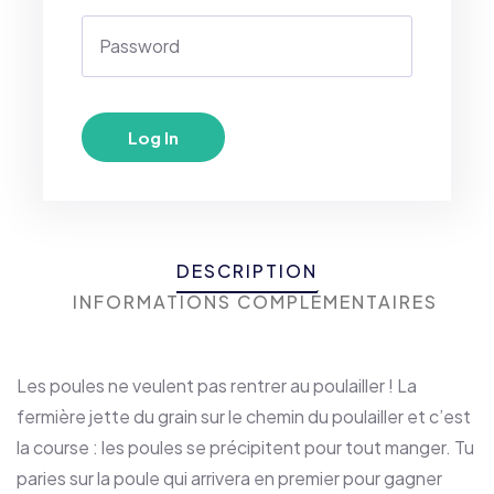
DESCRIPTION
INFORMATIONS COMPLÉMENTAIRES
Les poules ne veulent pas rentrer au poulailler ! La
fermière jette du grain sur le chemin du poulailler et c’est
la course : les poules se précipitent pour tout manger. Tu
paries sur la poule qui arrivera en premier pour gagner