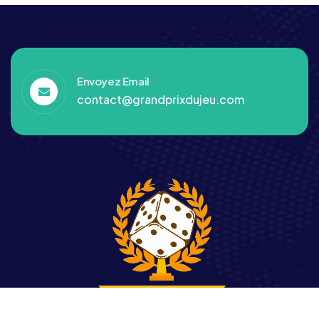
Envoyez Email
contact@grandprixdujeu.com