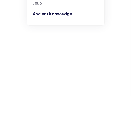
JEUX
Ancient Knowledge