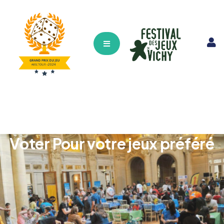
Hamburger Toggle Menu
Voter Pour votre jeux préféré