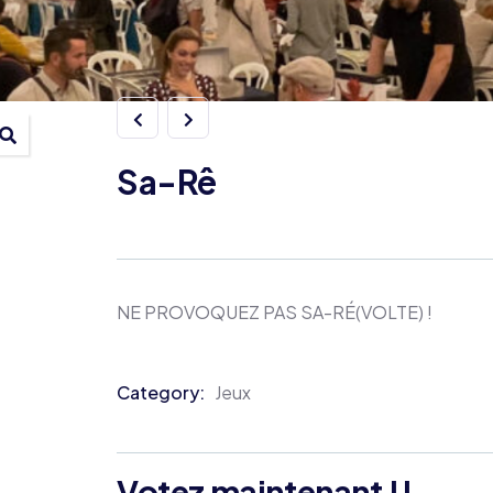
Sa-Rê
NE PROVOQUEZ PAS SA-RÉ(VOLTE) !
Category:
Jeux
Product
Meta
Votez maintenant !!