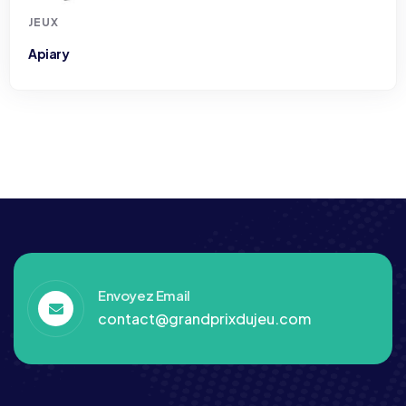
Envoyez Email
contact@grandprixdujeu.com