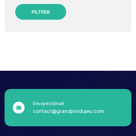
FILTRER
Envoyez Email
contact@grandprixdujeu.com