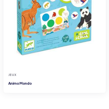
JEUX
Apiary
o