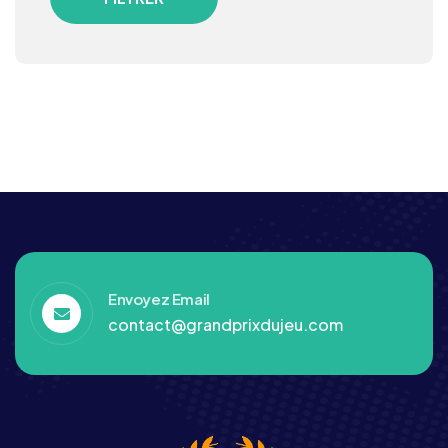
Envoyez Email
contact@grandprixdujeu.com