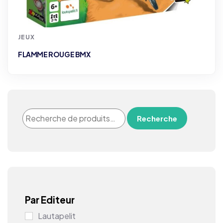
JEUX
FLAMME ROUGE BMX
Recherche
Par Editeur
Lautapelit