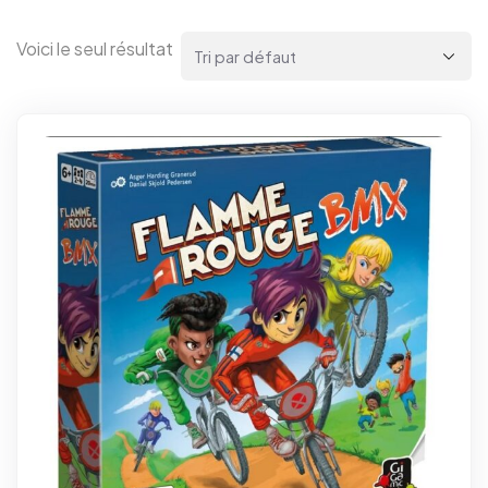
Voici le seul résultat