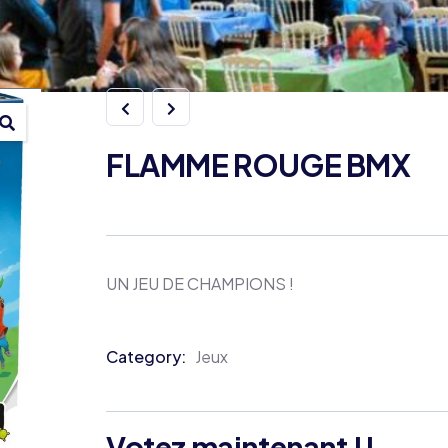
FLAMME ROUGE BMX
UN JEU DE CHAMPIONS !
Category:
Jeux
Product
Meta
Votez maintenant !!