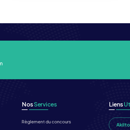
m
Nos
Services
Liens
Ut
Règlement du concours
Akilt