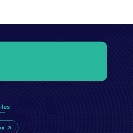
iles
our