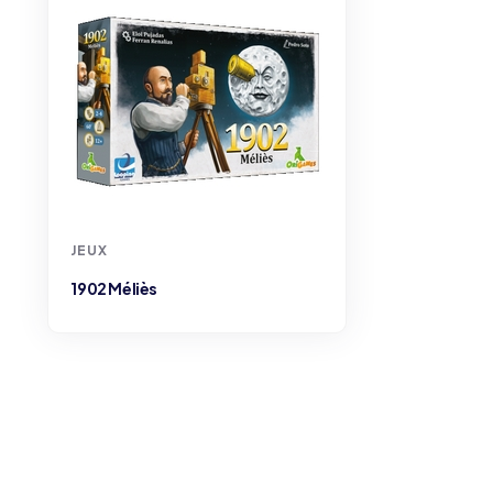
JEUX
1902 Méliès