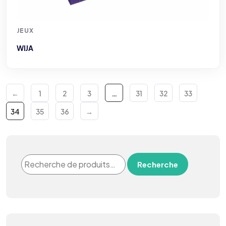
JEUX
WIJA
←
1
2
3
…
31
32
33
34
35
36
→
Recherche