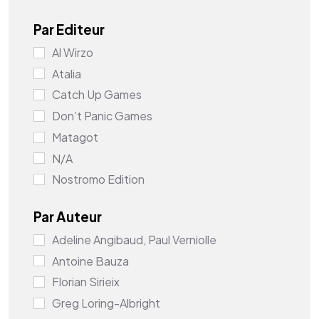
Par Editeur
Al Wirzo
Atalia
Catch Up Games
Don’t Panic Games
Matagot
N/A
Nostromo Edition
Origames
Par Auteur
Piatnik
Adeline Angibaud, Paul Verniolle
Queen Games
Antoine Bauza
Ravensburger
Florian Sirieix
Repos Production
Greg Loring-Albright
Smart Games